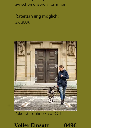
zwischen unseren Terminen
Ratenzahlung möglich:
2x 300€
Paket 3 - online / vor Ort
Voller Einsatz
849€