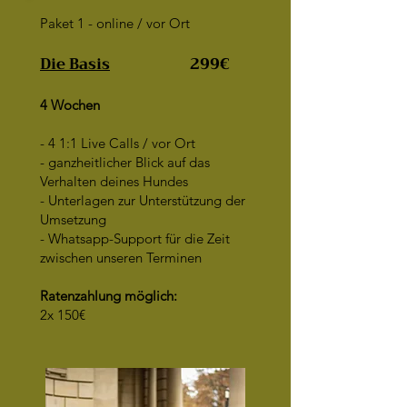
Paket 1 - online / vor Ort
Die Basis
299€
4 Wochen
- 4 1:1 Live Calls / vor Ort
- ganzheitlicher Blick auf das
Verhalten deines Hundes
- Unterlagen zur Unterstützung der
Umsetzung
- Whatsapp-Support für die Zeit
zwischen unseren Terminen
Ratenzahlung möglich:
2x 150€