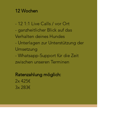
12 Wochen
- 12 1:1 Live Calls / vor Ort
- ganzheitlicher Blick auf das
Verhalten deines Hundes
- Unterlagen zur Unterstützung der
Umsetzung
- Whatsapp-Support für die Zeit
zwischen unseren Terminen
Ratenzahlung möglich:
2x 425€
3
x 283€
Intensivtraining
Du wohnst weiter weg, möchtest aber
trotzdem gerne zu mir ins Live-