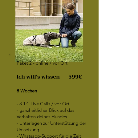
Paket 2 - online / vor Ort
Ich will's wissen
599€
8 Wochen
- 8 1:1 Live Calls / vor Ort
- ganzheitlicher Blick auf das
Verhalten deines Hundes
- Unterlagen zur Unterstützung der
Umsetzung
- Whatsapp-Support für die Zeit